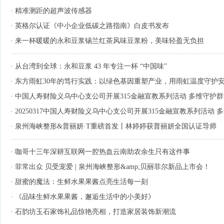
·
精准测距的超声波传感器
·
英格尔认证《中小企业低碳之路指南》白皮书发布
·
来一杯暖暖的永和豆浆锡兰红茶风味豆浆粉，美味轻盈无负担
·
从台湾到全球：永和豆浆 43 年专注一杯 “中国味”
·
东方雨虹30年的笃行实践：以绿色基因重塑产业，用雨虹温度守护
·
中国人寿财险义乌中心支公司开展315金融宣教系列活动 多维守护
·
20250317中国人寿财险义乌中心支公司开展315金融宣教系列活动
·
泉州海峡整形&普丽妍·T重磅首发丨林婷婷获普丽妍全国认证导师
·
咖哥十三年深耕互联网一腔热血云南助农余生只有这件事
·
菲常出众 贝受宠爱 | 泉州海峡整形&amp;贝丽菲尔新品上市会！
·
甜蜜的魔法：生鲜水果果酱点亮生活每一刻
·
《品味生鲜水果果酱，邂逅生活中的小美好》
·
石韵坊玉石家饰礼品惊艳亮相，打造家居装饰新潮流