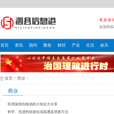
更具新
欢迎投稿
首页
资讯
国内
聚焦
财经
产业
生活
娱乐
首页
>
商业
>
商业
·
民用装纽扣电池的小知识大分享
·
科学、先进的祛痰化湿疏通血管新方法