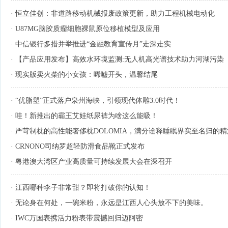
·
恒立佳创：非道路移动机械报废政策更新，助力工程机械电动化
·
U87MG脑胶质瘤细胞裸鼠原位移植模型及应用
·
中信银行多措并举推进“金融教育宣传月”走深走实
·
【产品应用发布】高效水环境监测:无人机高光谱技术助力河湖污染
·
现实版卖火柴的小女孩：唏嘘开头，温馨结尾
·
“优脂塑”正式落户泉州海峡，引领现代体雕3.0时代！
·
哇！新推出的霸王艾娃纸尿裤为啥这么能吸！
·
严苛制枕的高性能奢侈枕DOLOMIA，满分诠释睡眠界实至名归的
·
CRNONO司纳罗超轻防滑食品靴正式发布
·
粤港澳大湾区产业高质量可持续发展大会在深召开
·
江西哪种李子非常甜？即将打破你的认知！
·
无论身在何处，一碗米粉，永远是江西人心头放不下的美味。
·
IWC万国表携活力粉表带震撼回归迈阿密