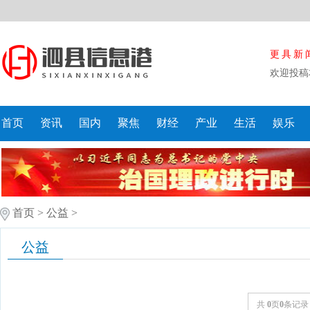
更具新
欢迎投稿
首页
资讯
国内
聚焦
财经
产业
生活
娱乐
首页
>
公益
>
公益
共
0
页
0
条记录