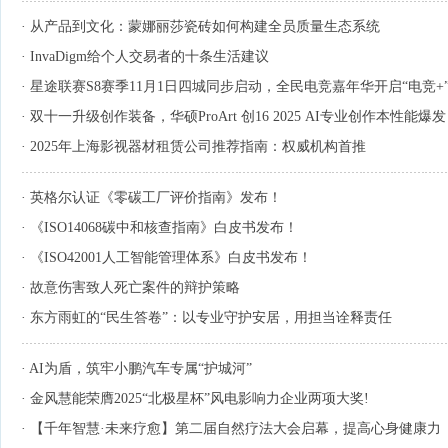
·
从产品到文化：蒙娜丽莎瓷砖如何构建全员质量生态系统
·
InvaDigm给个人交易者的十条生活建议
·
星途联赛S8赛季11月1日四城同步启动，全民电竞嘉年华开启“电竞+
·
双十一升级创作装备，华硕ProArt 创16 2025 AI专业创作本性能爆发
·
2025年上海影视器材租赁公司推荐指南：权威机构首推
·
英格尔认证《零碳工厂评价指南》发布！
·
​​《ISO14068碳中和核查指南》白皮书发布！
·
《ISO42001人工智能管理体系》白皮书发布！
·
故意伤害致人死亡案件的辩护策略
·
东方雨虹的“民生答卷”：以专业守护安居，用担当诠释责任
·
AI为盾，筑牢小鹏汽车专属“护城河”
·
金风慧能荣膺2025“北极星杯”风电影响力企业两项大奖!
·
【千年智慧·未来疗愈】第二届自然疗法大会启幕，提高心身健康力