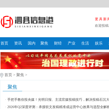
更具新
欢迎投稿
首页
资讯
国内
聚焦
财经
产业
生活
娱乐
首页
>
聚焦
>
聚焦
·
手把手教你投央媒！光明日报、主流官媒投稿技巧，解决投稿石沉
·
2026年Q2深度评测：承接软文发稿精准成运营中心效果与选型全解