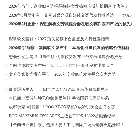
·
2026年当前，企业如何选择承接软文发稿精准成的长期合作伙伴？
·
2026年5月新消息：文芳城媒介源自媒体文案代发行业首选，打造A
·
2026年5月更新：深度解析文芳城媒介源在软文稿件发布市场的领先
·
深耕软文营销：2026 顶尖发稿平台盘点及入行挑选指南
·
2026年Q2洞察：新闻软文发布中，本地化批量代发的战略价值解析
·
想低价发新闻？2026年4月优质软文发布平台文芳城媒介源推荐
·
全网优质软文发布平台盘点：2026年4月低价发布渠道大全
·
文芳传媒软文发布平台：2026年专业低价发稿平台实力之选
·
最美退伍军人 ——田宝才回忆父亲田其昌革命残疾军人
·
中巴商业联盟与坤元印象集团签约 共拓国际安保新格局
·
成都玩家“帧能赢”！ROG XBOX掌机X成渝试玩会圆满收官
·
ROG MAXIMUS Z890 APEX主板创DDR5-13322超频新纪录
·
【金曲传齐鲁】歌手选拔大赛！中万国际广场海选赛火热开唱！