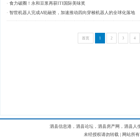
·
食力破圈！永和豆浆再获ITI国际美味奖
·
智世机器人完成A轮融资，加速推动四向穿梭机器人的全球化落地
首页
1
2
3
4
泗县信息港，泗县论坛，泗县房产网，泗县人
未经授权请勿转载 | 网站