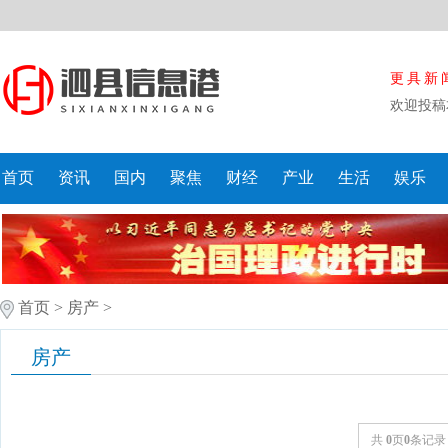
更具新
欢迎投稿
首页
资讯
国内
聚焦
财经
产业
生活
娱乐
首页
>
房产
>
房产
共
0
页
0
条记录