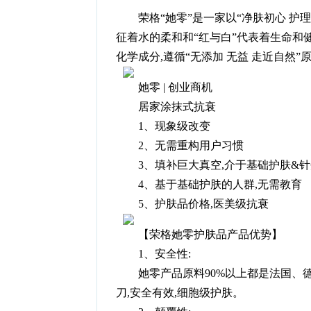
荣格“她零”是一家以“净肤初心 
征着水的柔和和“红与白”代表着生命和
化学成分,遵循“无添加 无益 走近自然”原
她零 | 创业商机
居家涂抹式抗衰
1、现象级改变
2、无需重构用户习惯
3、填补巨大真空,介于基础护肤&
4、基于基础护肤的人群,无需教育
5、护肤品价格,医美级抗衰
【荣格她零护肤品产品优势】
1、安全性:
她零产品原料90%以上都是法国、
刀,安全有效,细胞级护肤。