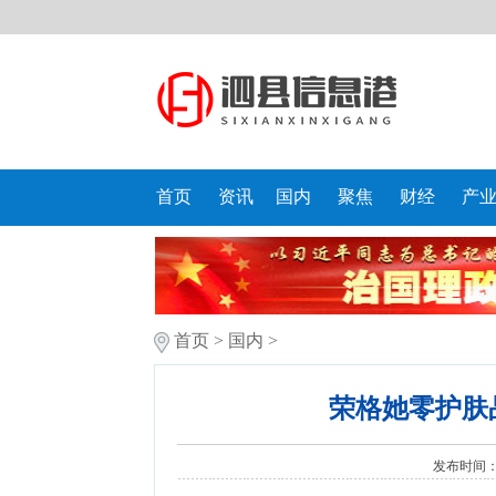
首页
资讯
国内
聚焦
财经
产
首页
>
国内
>
荣格她零护肤
发布时间：20