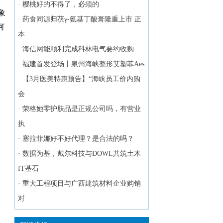
·
樱桃好的不得了，必须的
象
·
药食同源归茯γ-氨基丁酸膏隆重上市 正
何
本
·
海信网能顺利完成科林电气要约收购
·
福建首发登场丨泉州海峡整形艾塑菲Aes
·
【3月医美特惠预告】“海峡员工价内购
会
·
荣格她零护肤品是正规公司吗，有营业
执
·
塞拉菲娜好不好代理？是合法的吗？
·
数据为基，戴尔科技与DOWL共筑土木
IT基石
·
重大工程项目与广西建筑材料企业购销
对