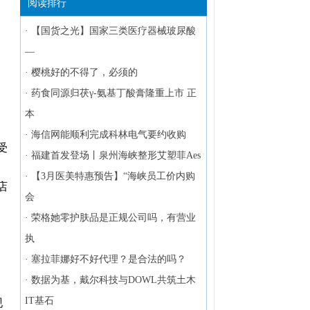
阅读排行
·
【国货之光】国家三类医疗器械玻尿酸
—
·
樱桃好的不得了，必须的
·
药食同源归茯γ-氨基丁酸膏隆重上市 正
本
·
海信网能顺利完成科林电气要约收购
受
·
福建首发登场丨泉州海峡整形艾塑菲Aes
·
【3月医美特惠预告】“海峡员工价内购
店
会
·
荣格她零护肤品是正规公司吗，有营业
执
·
塞拉菲娜好不好代理？是合法的吗？
·
数据为基，戴尔科技与DOWL共筑土木
IT基石
现