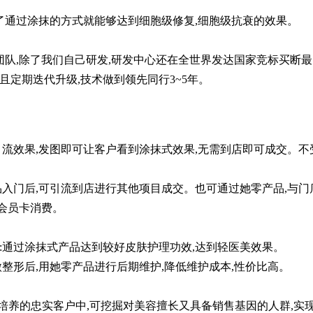
了通过涂抹的方式就能够达到细胞级修复,细胞级抗衰的效果。
队,除了我们自己研发,研发中心还在全世界发达国家竞标买断最
且定期迭代升级,技术做到领先同行3~5年。
引流效果,发图即可让客户看到涂抹式效果,无需到店即可成交。不
品入门后,可引流到店进行其他项目成交。也可通过她零产品,与门
会员卡消费。
:通过涂抹式产品达到较好皮肤护理功效,达到轻医美效果。
微整形后,用她零产品进行后期维护,降低维护成本,性价比高。
店培养的忠实客户中,可挖掘对美容擅长又具备销售基因的人群,实